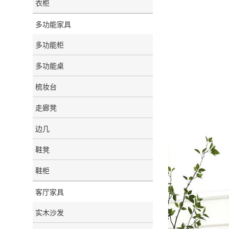
衣柜
多功能家具
多功能柜
多功能桌
梳妆台
走廊凳
边几
鞋凳
鞋柜
客厅家具
实木沙发