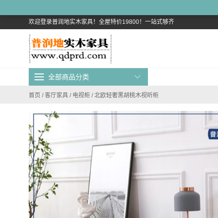
欢迎登录普润地实木家具！全屋特价19800！一站式够齐
全部商品分类
首页
/
客厅家具
/
电视柜
/ 北欧轻奢黑胡桃木视听柜