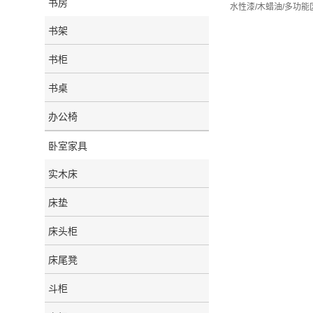
书房
水性漆/木蜡油/多功能
书架
书柜
书桌
办公椅
卧室家具
实木床
床垫
床头柜
床尾凳
斗柜