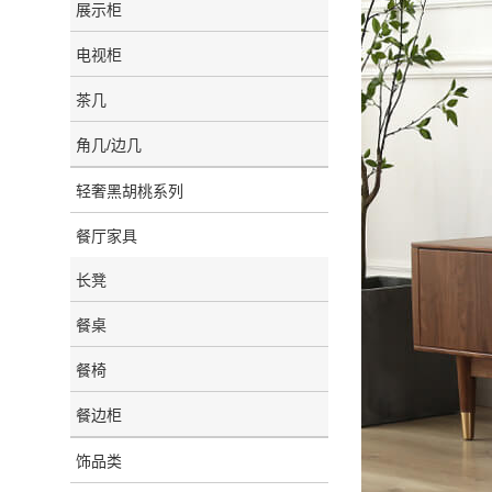
展示柜
电视柜
茶几
角几/边几
轻奢黑胡桃系列
餐厅家具
长凳
餐桌
餐椅
餐边柜
饰品类