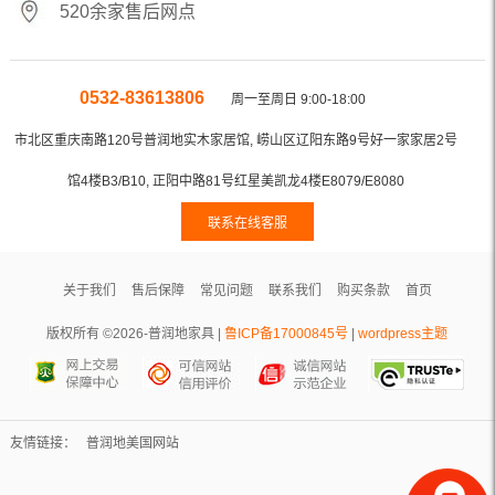
520余家售后网点
0532-83613806
周一至周日 9:00-18:00
市北区重庆南路120号普润地实木家居馆, 崂山区辽阳东路9号好一家家居2号
馆4楼B3/B10, 正阳中路81号红星美凯龙4楼E8079/E8080
联系在线客服
关于我们
售后保障
常见问题
联系我们
购买条款
首页
版权所有 ©2026-普润地家具 |
鲁ICP备17000845号
|
wordpress主题
友情链接：
普润地美国网站